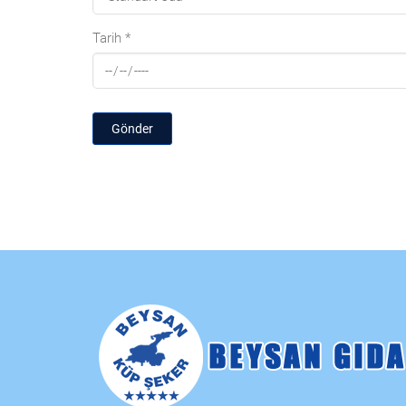
Tarih *